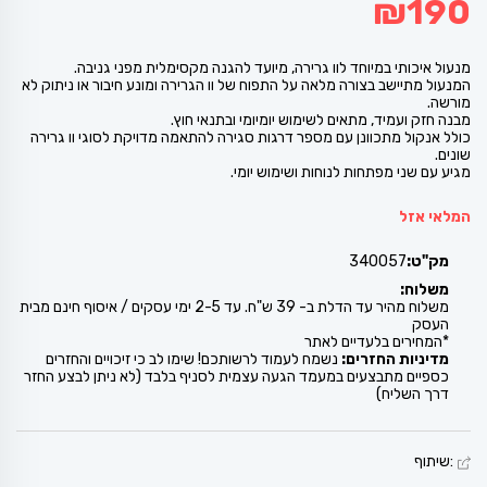
₪
190
מנעול איכותי במיוחד לוו גרירה, מיועד להגנה מקסימלית מפני גניבה.
המנעול מתיישב בצורה מלאה על התפוח של וו הגרירה ומונע חיבור או ניתוק לא
מורשה.
מבנה חזק ועמיד, מתאים לשימוש יומיומי ובתנאי חוץ.
כולל אנקול מתכוונן עם מספר דרגות סגירה להתאמה מדויקת לסוגי וו גרירה
שונים.
מגיע עם שני מפתחות לנוחות ושימוש יומי.
המלאי אזל
מק"ט:
340057
משלוח:
משלוח מהיר עד הדלת ב- 39 ש"ח. עד 2-5 ימי עסקים / איסוף חינם מבית
העסק
*המחירים בלעדיים לאתר
מדיניות החזרים:
נשמח לעמוד לרשותכם! שימו לב כי זיכויים והחזרים
כספיים מתבצעים במעמד הגעה עצמית לסניף בלבד (לא ניתן לבצע החזר
דרך השליח)
:שיתוף