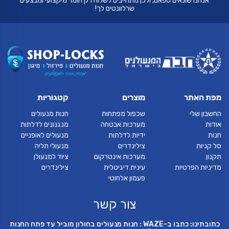
אנחנו שונאים ספאם, ולכן מתחייבים לשלוח רק חומר מיקצועי ומבצעים
שרלוונטים לך!
מפת האתר
מוצרים
קטגוריות
החשבון שלי
שכפול מפתחות
חנות מנעולים
אודות
מערכות אבטחה
מנגנונים לדלתות
חנות
ידיות לדלתות
מנעולים לאופניים
סל קניות
צילינדרים
מנעולי תליה
תקנון
מערכות אינטרקום
ציוד למנעולן
מדיניות הפרטיות
עינית דיגיטלית
צילינדרים
פעמון אלחוטי
צור קשר
כתובתינו: כתבו ב-WAZE : חנות מנעולים בחולון מוביל עד פתח החנות