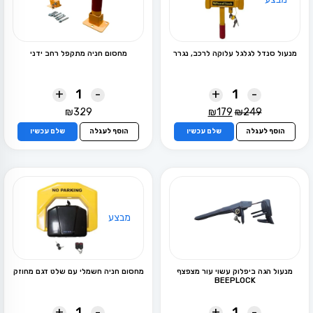
מנעול סנדל לגלגל עלוקה לרכב, נגרר
מחסום חניה מתקפל רחב ידני
+
-
+
-
המחיר
המחיר
₪
329
₪
179
₪
249
המקורי
הנוכחי
הוסף לעגלה
שלם עכשיו
הוסף לעגלה
שלם עכשיו
היה:
הוא:
₪179.
₪249.
מבצע
מנעול הגה ביפלוק עשוי עור מצפצף
מחסום חניה חשמלי עם שלט דגם מחוזק
BEEPLOCK
+
-
+
-