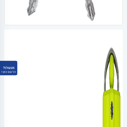
מנעולן?
הרשם כאן !