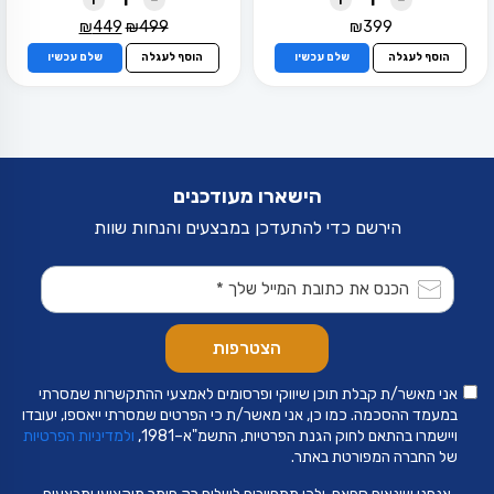
המחיר
המחיר
₪
449
₪
499
₪
399
המקורי
הנוכחי
הוסף לעגלה
שלם עכשיו
הוסף לעגלה
שלם עכשיו
היה:
הוא:
₪449.
₪499.
הישארו מעודכנים
הירשם כדי להתעדכן במבצעים והנחות שוות
אני מאשר/ת קבלת תוכן שיווקי ופרסומים לאמצעי ההתקשרות שמסרתי
במעמד ההסכמה. כמו כן, אני מאשר/ת כי הפרטים שמסרתי ייאספו, יעובדו
ויישמרו בהתאם לחוק הגנת הפרטיות, התשמ"א–1981,
ולמדיניות הפרטיות
של החברה המפורטת באתר.