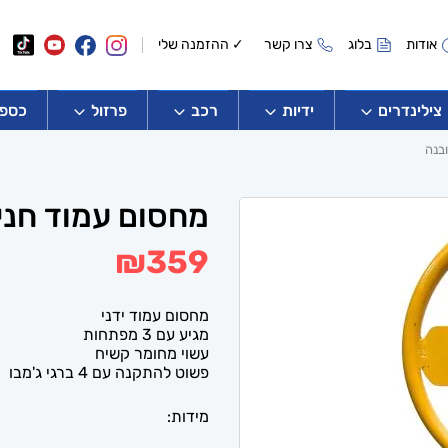
אודות
בלוג
צרו קשר
✓ ההזמנה שלי
צילינדרים
ידיות
רכב
פרזול
כספו
בנה
מחסום עמוד חני
₪
359
מחסום עמוד ידני
מגיע עם 3 מפתחות
עשוי מחומר קשיח
פשוט להתקנה עם 4 ברגי ג'מבו
מידות: