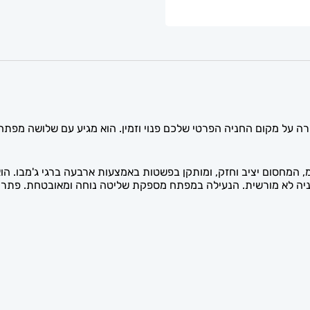
ה על מקום החניה הפרטי שלכם פנוי וזמין. הוא מגיע עם שלושה מפתח
ת גובה 68 ס"מ ורוחב 32 ס"מ ועם מוט בעובי 4/8 ס"מ, המחסום יציב וחזק, ומותקן בפשטות באמצעות 
חניה לא מורשית. הנעילה במפתח מספקת שליטה נוחה ומאובטחת. פתרו