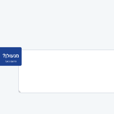
מנעולן?
הרשם כאן !