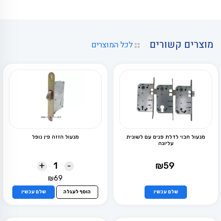
מוצרים קשורים
לכל המוצרים
מנעול חבוי לדלת פנים עם לשונית
מנעול הזזה פין נופל
עליונה
+
-
₪
59
₪
69
למוצר
זה
שלם עכשיו
הוסף לעגלה
שלם עכשיו
יש
מספר
סוגים.