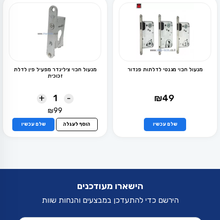
ניתן
לבחור
את
האפשרויות
בעמוד
המוצר
מנעול חבוי מגנטי לדלתות פנדור
מנעול חבוי צילינדר מפעיל פין לדלת
זכוכית
+
-
₪
49
₪
99
למוצר
זה
שלם עכשיו
הוסף לעגלה
שלם עכשיו
יש
מספר
סוגים.
ניתן
לבחור
את
האפשרויות
הישארו מעודכנים
בעמוד
המוצר
הירשם כדי להתעדכן במבצעים והנחות שוות