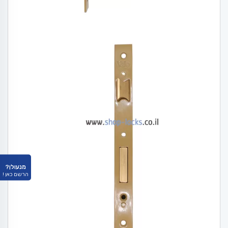
מנעולן?
הרשם כאן !