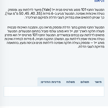
תיאור
המנעול החבוי 101 מסוג מורטיס מבית ייל (Yale) מיועד לדלתות עץ, ומספק
נעילה איכותית ואמינה. המנעול מגיע ב-6 מידות (35, 40, 45, 50 מ"מ ועוד),
כך שניתן להתאים אותו במדויק לעובי הדלת ולמיקום הצילינדר.
המנעול החבוי מותקן בתוך הדלת ומספק מראה נקי, והמבנה האיכותי מבטיח
פעולה חלקה לאורך זמן. ייל היא מותג עולמי מוביל בתחום המנעולים. המנעול
מתאים לדלתות עץ בבתים ובמשרדים. המנעול החבוי 101 מורטיס ייל הוא פתרון
נעילה איכותי ואמין לדלתות עץ, המשלב התקנה חבויה, 6 מידות לבחירה ואיכות
מותג ייל — ומספק נעילה חלקה ואמינה לדלתות פנים וכניסה מעץ, בהתאמה
מדויקת לעובי הדלת.
תיאור
תשלום
משלוח
מדיניות החזרים: