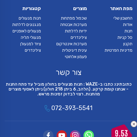
מפת האתר
מוצרים
קטגוריות
החשבון שלי
שכפול מפתחות
חנות מנעולים
אודות
מערכות אבטחה
מנגנונים לדלתות
חנות
ידיות לדלתות
מנעולים לאופניים
סל קניות
צילינדרים
מנעולי תליה
תקנון
מערכות אינטרקום
ציוד למנעולן
מדיניות הפרטיות
עינית דיגיטלית
צילינדרים
פעמון אלחוטי
צור קשר
כתובתינו: כתבו ב-WAZE : חנות מנעולים בחולון מוביל עד פתח החנות
- אנחנו קומת קרקע. (הלהב, 6 ביתן 218 חולון) ניתן לאסוף מוצרים
מהחנות, רצוי לבדוק זמינות מראש.
072-393-5541
9.53