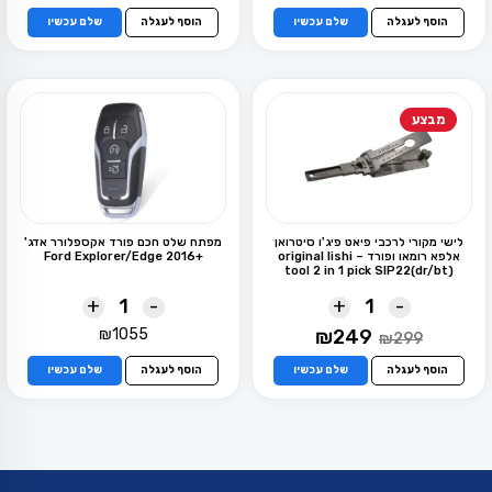
המקורי
הנוכחי
המקורי
הנוכחי
היה:
הוא:
היה:
הוא:
הוסף לעגלה
שלם עכשיו
הוסף לעגלה
שלם עכשיו
₪99.
₪120.
₪99.
₪120.
מבצע
לישי מקורי לרכבי פיאט פיג'ו סיטרואן
מפתח שלט חכם פורד אקספלורר אדג'
אלפא רומאו ופורד – original lishi
+2016 Ford Explorer/Edge
tool 2 in 1 pick SIP22(dr/bt)
+
-
+
-
המחיר
המחיר
₪
1055
₪
249
₪
299
המקורי
הנוכחי
היה:
הוא:
הוסף לעגלה
שלם עכשיו
הוסף לעגלה
שלם עכשיו
₪249.
₪299.