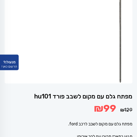
מנעולן?
הרשם כאן !
מפתח גלם עם מקום לשבב פורד hu101
המחיר
המחיר
₪
99
המקורי
הנוכחי
₪
129
היה:
הוא:
₪99.
₪129.
מפתח גלם עם מקום לשבב לרכב ford.
מגיע במארז מקורי עם להב איכותי.