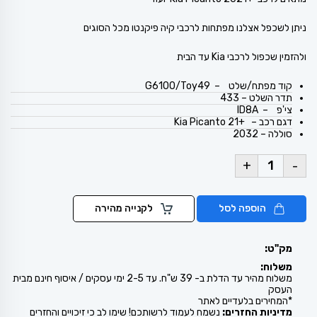
ניתן לשכפל אצלנו מפתחות לרכבי קיה פיקנטו מכל הסוגים
ולהזמין שכפול לרכבי Kia עד הבית
קוד מפתח/שלט – G6100/Toy49
תדר השלט – 433
צי'פ – ID8A
דגם רכב – +Kia Picanto 21
סוללה – 2032
+
-
הוספה לסל
לקנייה מהירה
מק"ט:
משלוח:
משלוח מהיר עד הדלת ב- 39 ש"ח. עד 2-5 ימי עסקים / איסוף חינם מבית
העסק
*המחירים בלעדיים לאתר
מדיניות החזרים:
נשמח לעמוד לרשותכם! שימו לב כי זיכויים והחזרים