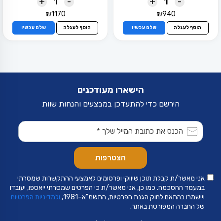
+
-
+
-
₪
1170
₪
940
הוסף לעגלה
שלם עכשיו
הוסף לעגלה
שלם עכשיו
הישארו מעודכנים
הירשם כדי להתעדכן במבצעים והנחות שוות
אני מאשר/ת קבלת תוכן שיווקי ופרסומים לאמצעי ההתקשרות שמסרתי
במעמד ההסכמה. כמו כן, אני מאשר/ת כי הפרטים שמסרתי ייאספו, יעובדו
ויישמרו בהתאם לחוק הגנת הפרטיות, התשמ"א–1981,
ולמדיניות הפרטיות
של החברה המפורטת באתר.