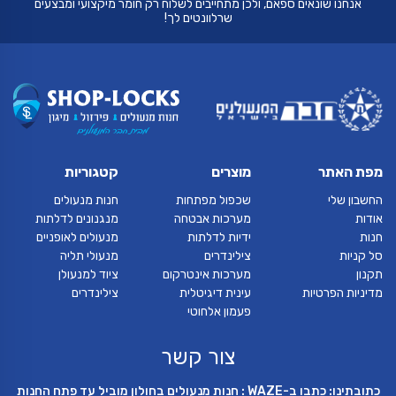
אנחנו שונאים ספאם, ולכן מתחייבים לשלוח רק חומר מיקצועי ומבצעים
שרלוונטים לך!
מפת האתר
מוצרים
קטגוריות
החשבון שלי
שכפול מפתחות
חנות מנעולים
אודות
מערכות אבטחה
מנגנונים לדלתות
חנות
ידיות לדלתות
מנעולים לאופניים
סל קניות
צילינדרים
מנעולי תליה
תקנון
מערכות אינטרקום
ציוד למנעולן
מדיניות הפרטיות
עינית דיגיטלית
צילינדרים
פעמון אלחוטי
צור קשר
כתובתינו: כתבו ב-WAZE : חנות מנעולים בחולון מוביל עד פתח החנות