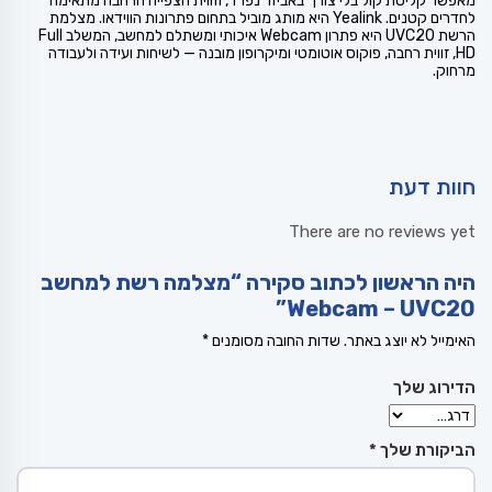
מאפשר קליטת קול בלי צורך באביזר נפרד, וזווית הצפייה הרחבה מתאימה
לחדרים קטנים. Yealink היא מותג מוביל בתחום פתרונות הווידאו. מצלמת
הרשת UVC20 היא פתרון Webcam איכותי ומשתלם למחשב, המשלב Full
HD, זווית רחבה, פוקוס אוטומטי ומיקרופון מובנה — לשיחות ועידה ולעבודה
מרחוק.
חוות דעת
There are no reviews yet
היה הראשון לכתוב סקירה “מצלמה רשת למחשב
Webcam – UVC20”
האימייל לא יוצג באתר.
שדות החובה מסומנים
*
הדירוג שלך
הביקורת שלך
*