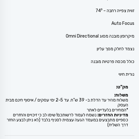
זווית צפייה רחבה – 74⁰
Auto Focus
מיקרופון מובנה מסוג Omni Directional
נצמד לחלק מסך עליון
כולל מכסה פרטיות מובנה
נורית חיווי
מק"ט:
משלוח:
משלוח מהיר עד הדלת ב- 39 ש"ח. עד 2-5 ימי עסקים / איסוף חינם מבית
העסק
*המחירים בלעדיים לאתר
מדיניות החזרים:
נשמח לעמוד לרשותכם! שימו לב כי זיכויים והחזרים
כספיים מתבצעים במעמד הגעה עצמית לסניף בלבד (לא ניתן לבצע החזר
דרך השליח)