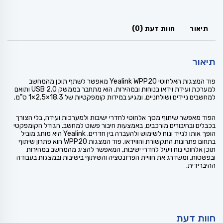
תיאור
חוות דעת (0)
תיאור
פוד המצגות האלחוטי Yealink WPP20 מאפשר לשתף תוכן מהמחשב
למערכת ועידת וידאו בנוחות ובמהירות. הוא מתחבר בממשק USB 2.0 ותואם
למחשבים ניידים ושולחניים, ומגיע במידות קומפקטיות של 18.3×2.5×1 ס"מ.
הפוד מאפשר שיתוף מסך אלחוטי לחדרי ישיבות ולמערכות ועידה, בלי הצורך
בכבלים ובחיבורים מורכבים, באמצעות חיבור פשוט למחשב. הגודל הקומפקטי
הופך אותו לנייד ונוח לשימוש ולהעברה בין חדרים. Yealink היא מותג מוביל
בתחום פתרונות התקשורת והווידאו. פוד המצגות WPP20 הוא פתרון שיתוף
תוכן אלחוטי נוח ויעיל לחדרי ישיבות, המאפשר להציג מהמחשב במהירות
ובפשטות, ומשדרג את חוויית הפרזנטציה והשיתוף בישיבות ובמצגות בעבודה
ההיברידית.
חוות דעת