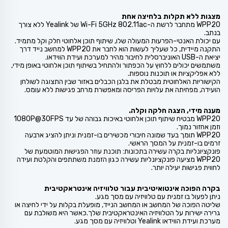
מצגות ללא תקלות בלחיצה אחת
WPP20 מתחבר לרשת ה-Wi-Fi 5GHz 802.11ac של Yealink ללא צורך
בנתב.
עם יכולת האנטי-הפרעות המעולה שלו, שיתוף תוכן אלחוטי חלק וקל מתמיד.
התקנה מיידית, כל שעליך לעשות הוא לחבר את WPP20 למחשב נייד דרך
יציאת ה-USB האוניברסלית לחיבור מהיר למערכת ועידת הווידאו.
משתמשים יכולים ללחוץ על הכפתור ולהתחיל בשיתוף תוכן אלחוטי באופן מידי,
ללא אפליקציות או תוכנות נוספות.
הקישוריות האלחוטית מבטלת את בלגן הכבלים באזור שבין התצוגה לשולחן
הועידה, מפחיתה את עלויות הפריסה ומאפשרת מרחב פגישות ללא עומס.
מענה מידי, הצגה חלקה וקלה.
WPP20 מבטיח שיתוף תוכן אלחוטי באיכות גבוהה של עד 1080P@30FPS
וזמן אחזור נמוך.
WPP20 תומך בעד שמונה חיבורי מכשירים בו-זמנית וניתן להציג ארבעה
זרמים בו-זמנית על המסך הראשי.
פונקציונליות בקרה עשירה בתכונות: תוכנת עוזר הפגישות המוטמעת של
WPP20 מציעה פונקציונליות עשירה כגון הזמנת משתתפים והקלטת ועידה
לחווית פגישות יעילה יותר.
בקרה הפוכה אינטואיטיבית עבור טלוויזיה אינטראקטיבית
ניתן לפעול בו זמנית עם טלוויזיה עם מסך מגע.
שליטה הפוכה של המחשב או המחשב הנייד, מופעלת בקלות על ידי לחיצה או
גרירה ישירות על הטלוויזיה האינטראקטיבית שלך.כאשר היא משולבת עם
מערכת ועידת הווידאו Yealink וטלוויזיה עם מסך מגע.