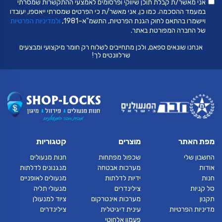
אני מאשר/ת קבלת תוכן שיווקי ופרסומים לאמצעי ההתקשרות שמסרתי
במעמד ההסכמה. כמו כן, אני מאשר/ת כי הפרטים שמסרתי ייאספו, יעובדו
ויישמרו בהתאם לחוק הגנת הפרטיות, התשמ"א–1981,
ולמדיניות הפרטיות
של החברה המפורטת באתר.
אנחנו שונאים ספאם, ולכן מתחייבים לשלוח רק חומר מיקצועי ומבצעים
שרלוונטים לך!
מפת האתר
מוצרים
קטגוריות
החשבון שלי
שכפול מפתחות
חנות מנעולים
אודות
מערכות אבטחה
מנגנונים לדלתות
חנות
ידיות לדלתות
מנעולים לאופניים
סל קניות
צילינדרים
מנעולי תליה
תקנון
מערכות אינטרקום
ציוד למנעולן
מדיניות הפרטיות
עינית דיגיטלית
צילינדרים
פעמון אלחוטי