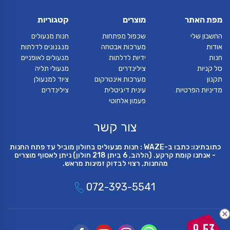
מפת האתר
מוצרים
קטגוריות
החשבון שלי
שכפול מפתחות
חנות מנעולים
אודות
מערכות אבטחה
מנגנונים לדלתות
חנות
ידיות לדלתות
מנעולים לאופניים
סל קניות
צילינדרים
מנעולי תליה
תקנון
מערכות אינטרקום
ציוד למנעולן
מדיניות הפרטיות
עינית דיגיטלית
צילינדרים
פעמון אלחוטי
צור קשר
כתובתינו: כתבו ב-WAZE : חנות מנעולים בחולון מוביל עד פתח החנות
- אנחנו קומת קרקע. (הלהב, 6 ביתן 218 חולון) ניתן לאסוף מוצרים
מהחנות, רצוי לבדוק זמינות מראש.
072-393-5541
9.53