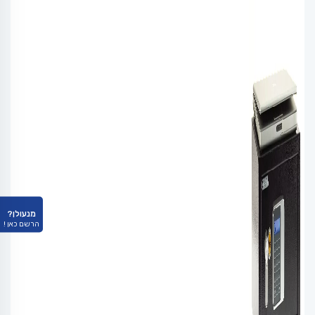
מנעולן?
הרשם כאן !