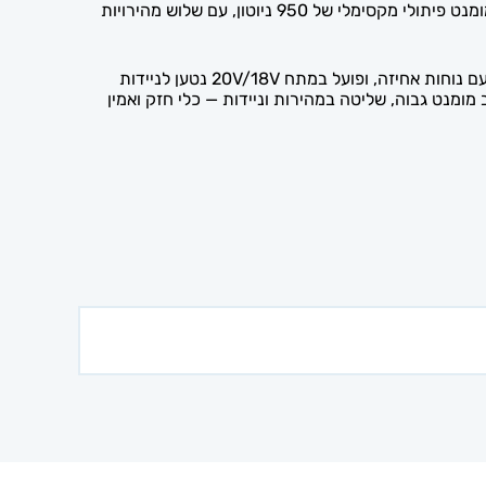
מפתח הרטיטה (אימפקט) הנטען DeWALT DCF899 20V הוא כלי עוצמתי לפתיחה ולסגירה של אומים וברגים גדולים. הוא מספק מומנט פיתולי מקסימלי של 950 ניוטון, עם שלוש מהירויות
המומנט הגבוה הופך אותו לאידיאלי לעבודות רכב, מסגרות, בנייה ופירוק אומים תקועים. במשקל של כ-2.6 ק"ג, הוא משלב עוצמה עם נוחות אחיזה, ופועל במתח 20V/18V נטען לניידות
לבעלי מקצוע ולמוסכים. DeWALT היא מותג מוביל עולמי בכלי עבודה מקצועיים. מפתח הרטיטה DCF899 משלב מומנט גבוה, שליטה במהירות וניידות — כלי חזק ואמין