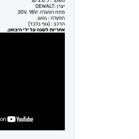
משקל : כ 2.6 קג
יצרן :
DEWALT
מתח הפעלה :
20V, 18V
הפעלה :
נטען
הרכב :
(גוף בלבד)
אחריות לשנה על ידי היבואן.