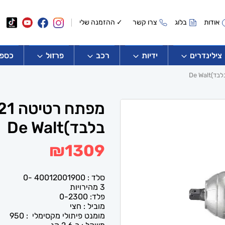
אודות
בלוג
צרו קשר
✓ ההזמנה שלי
צילינדרים
ידיות
רכב
פרזול
כספו
בלבד)De Walt
₪
1309
סלד : 40012001900 -0
3 מהירויות
פלד: 0-2300
מוביל : חצי
מומנט פיתולי מקסימלי : 950