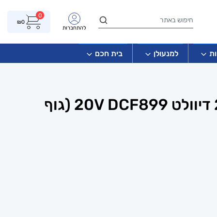
0
₪
0
להתחברות
ת
למנעולן
בית חכם
מפתח רטיטה 21 דיוולט 20V DCF899 (גוף