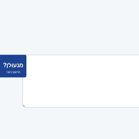
מנעולן?
הרשם כאן !