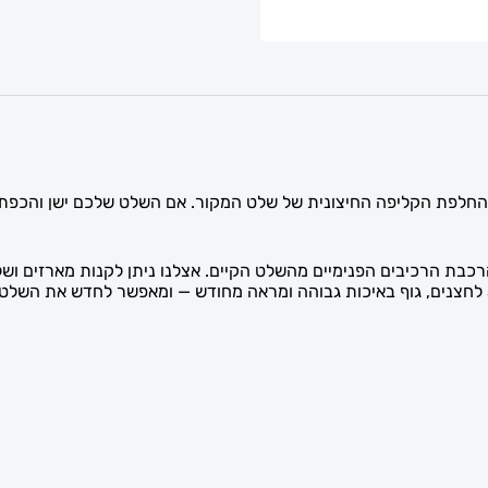
'ו (Peugeot) בעל 3 לחצנים מיועד להחלפת הקליפה החיצונית של שלט המקור. אם השלט ש