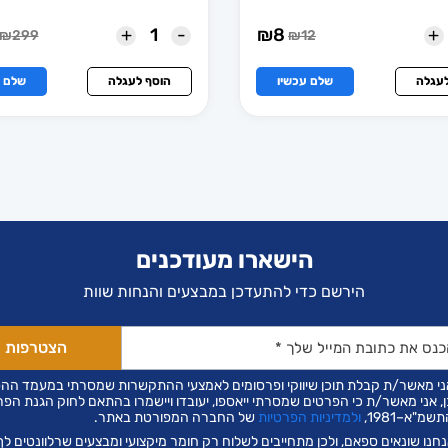
+
-
+
₪
8
₪
299
₪
12
המחיר
המחיר
המחיר
המחיר
הנוכחי
המקורי
הנוכחי
המקורי
הוא:
היה:
הוא:
היה:
לעגלה
שלם עכשיו
הוסף לעגלה
שלם ע
₪299.
₪170.
₪12.
₪8.
הישארו מעודכנים
הירשם כדי להתעדכן במבצעים והנחות שוות
ני מאשר/ת קבלת תוכן שיווקי ופרסומים לאמצעי ההתקשרות שמסרתי במעמד הה
ן, אני מאשר/ת כי הפרטים שמסרתי ייאספו, יעובדו ויישמרו בהתאם לחוק הגנת הפר
שמ"א–1981,
ולמדיניות הפרטיות
של החברה המפורטת באתר.
חנו שונאים ספאם, ולכן מתחייבים לשלוח רק חומר מיקצועי ומבצעים שרלוונטים לך