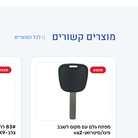
מוצרים קשורים
לכל המוצרים
מבצע
מבצע
מפתח גלם עם מקום לשבב
83#
פיגו/סיטרואן-va2
צלב-SX9