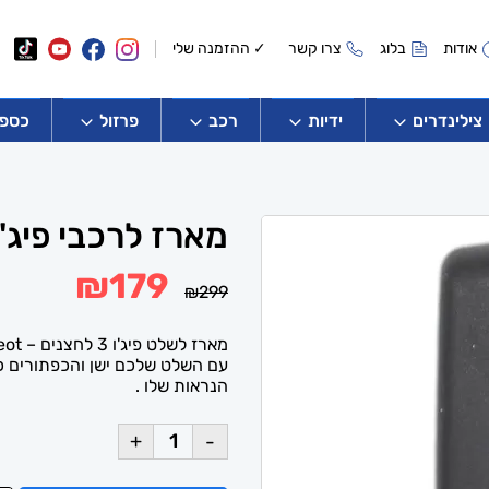
אודות
בלוג
צרו קשר
✓ ההזמנה שלי
צילינדרים
ידיות
רכב
פרזול
כספו
מארז לרכבי פיג'ו – t remote case
המחיר
המחיר
₪
179
₪
299
המקורי
הנוכחי
היה:
הוא:
₪179.
₪299.
מארז לשלט פיג'ו 3 לחצנים – Peugeot
עם השלט שלכם ישן והכפתורים כ
הנראות שלו .
+
-